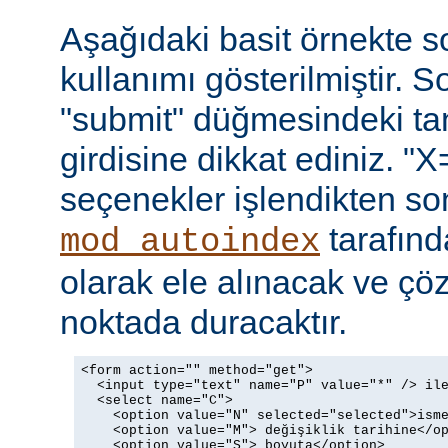
Aşağıdaki basit örnekte s
kullanımı gösterilmiştir. 
"submit" düğmesindeki t
girdisine dikkat ediniz. "X
seçenekler işlendikten so
tarafın
mod_autoindex
olarak ele alınacak ve ç
noktada duracaktır.
<form action="" method="get">

  <input type="text" name="P" value="*" /> ile
  <select name="C">

    <option value="N" selected="selected">isme
    <option value="M"> değişiklik tarihine</op
    <option value="S"> boyuta</option>
