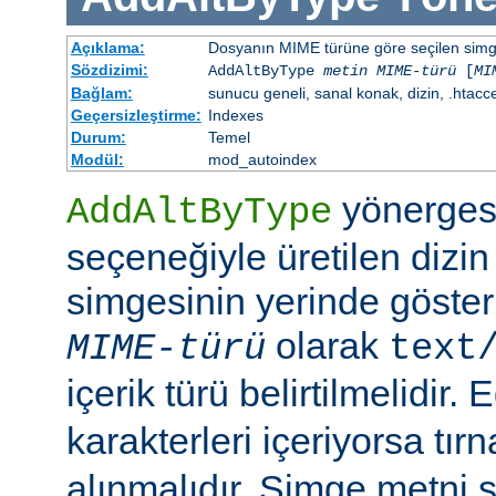
Açıklama:
Dosyanın MIME türüne göre seçilen simgen
Sözdizimi:
AddAltByType
metin
MIME-türü
[
MI
Bağlam:
sunucu geneli, sanal konak, dizin, .htacc
Geçersizleştirme:
Indexes
Durum:
Temel
Modül:
mod_autoindex
yönerges
AddAltByType
seçeneğiyle üretilen dizin
simgesinin yerinde gösteri
olarak
MIME-türü
text
içerik türü belirtilmelidir.
karakterleri içeriyorsa tırn
alınmalıdır. Simge metni