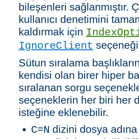
bileşenleri sağlanmıştır. Ç
kullanıcı denetimini tam
kaldırmak için
IndexOpt
seçeneği k
IgnoreClient
Sütun sıralama başlıkların
kendisi olan birer hiper 
sıralanan sorgu seçenekler
seçeneklerin her biri her di
isteğine eklenebilir.
dizini dosya adına 
C=N