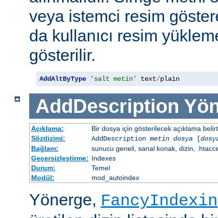
veya istemci resim göster
da kullanıcı resim yüklem
gösterilir.
AddAltByType
'salt metin'
 text
/
plain
AddDescription
Yön
Açıklama:
Bir dosya için gösterilecek açıklama belirtil
Sözdizimi:
AddDescription
metin dosya
[
dosy
Bağlam:
sunucu geneli, sanal konak, dizin, .htacc
Geçersizleştirme:
Indexes
Durum:
Temel
Modül:
mod_autoindex
Yönerge,
FancyIndexin