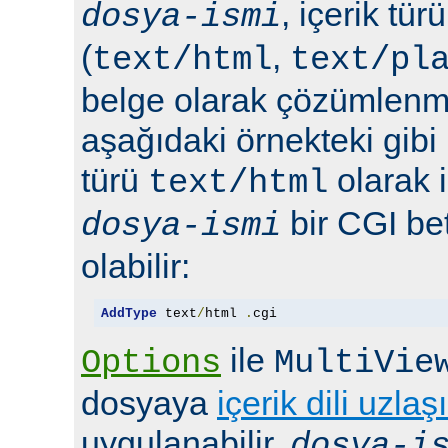
, içerik tür
dosya-ismi
(
,
text/html
text/pl
belge olarak çözümlenmel
aşağıdaki örnekteki gibi 
türü
olarak 
text/html
bir CGI bet
dosya-ismi
olabilir:
AddType
 text
/
html 
.
cgi
ile
Options
MultiVie
dosyaya
içerik dili uzlaş
uygulanabilir.
dosya-i