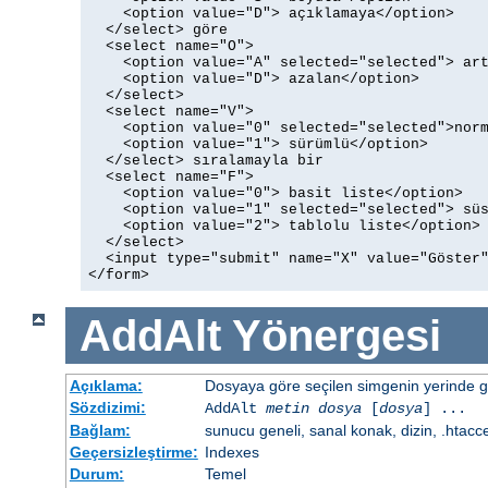
    <option value="D"> açıklamaya</option>

  </select> göre

  <select name="O">

    <option value="A" selected="selected"> art
    <option value="D"> azalan</option>

  </select>

  <select name="V">

    <option value="0" selected="selected">norm
    <option value="1"> sürümlü</option>

  </select> sıralamayla bir

  <select name="F">

    <option value="0"> basit liste</option>

    <option value="1" selected="selected"> süs
    <option value="2"> tablolu liste</option>

  </select>

  <input type="submit" name="X" value="Göster"
</form>
AddAlt
Yönergesi
Açıklama:
Dosyaya göre seçilen simgenin yerinde gös
Sözdizimi:
AddAlt
metin
dosya
[
dosya
] ...
Bağlam:
sunucu geneli, sanal konak, dizin, .htacc
Geçersizleştirme:
Indexes
Durum:
Temel