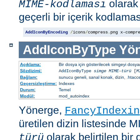
olara
MIME-kodlaması
geçerli bir içerik kodlaması
AddIconByEncoding
/
icons
/
compress
.
png x-compr
AddIconByType
Yön
Açıklama:
Bir dosya için gösterilecek simgeyi dosya
Sözdizimi:
AddIconByType
simge
MIME-türü
[
M
Bağlam:
sunucu geneli, sanal konak, dizin, .htacc
Geçersizleştirme:
Indexes
Durum:
Temel
Modül:
mod_autoindex
Yönerge,
FancyIndexin
üretilen dizin listesinde 
olarak belirtilen bir 
türü