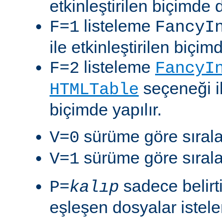
etkinleştirilen biçimde 
listeleme
F=1
FancyI
ile etkinleştirilen biçim
listeleme
F=2
FancyI
seçeneği il
HTMLTable
biçimde yapılır.
sürüme göre sıralam
V=0
sürüme göre sıralam
V=1
sadece belirt
P=
kalıp
eşleşen dosyalar istelen