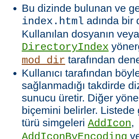
Bu dizinde bulunan ve ge
adında bir 
index.html
Kullanılan dosyanın veya
yönerg
DirectoryIndex
tarafından denet
mod_dir
Kullanıcı tarafından böyl
sağlanmadığı takdirde dizi
sunucu üretir. Diğer yöne
biçemini belirler. Listede
türü simgeleri
,
AddIcon
v
AddIconByEncoding