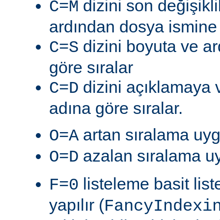
dizini son değişik
C=M
ardından dosya ismine g
dizini boyuta ve a
C=S
göre sıralar
dizini açıklamaya 
C=D
adına göre sıralar.
artan sıralama uyg
O=A
azalan sıralama uy
O=D
listeleme basit lis
F=0
yapılır (
FancyIndexi