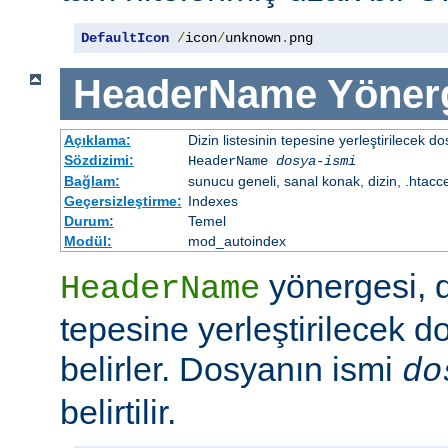
DefaultIcon
/
icon
/
unknown
.
png
HeaderName
Yöner
Açıklama:
Dizin listesinin tepesine yerleştirilecek do
Sözdizimi:
HeaderName
dosya-ismi
Bağlam:
sunucu geneli, sanal konak, dizin, .htacc
Geçersizleştirme:
Indexes
Durum:
Temel
Modül:
mod_autoindex
yönergesi, di
HeaderName
tepesine yerleştirilecek d
belirler. Dosyanın ismi
do
belirtilir.