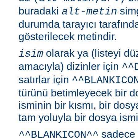
buradaki
simg
alt-metin
durumda tarayıcı tarafınd
gösterilecek metindir.
olarak ya (listeyi 
isim
amacıyla) dizinler için
^^
satırlar için
^^BLANKICO
türünü betimleyecek bir d
isminin bir kısmı, bir dosy
tam yoluyla bir dosya ismi b
sadece 
^^BLANKICON^^