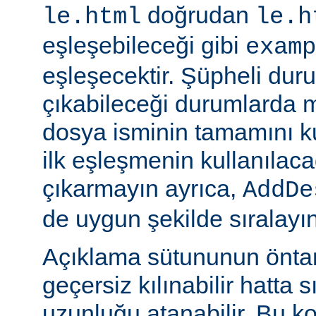
doğrudan
le.html
le.h
eşleşebileceği gibi
examp
eşleşecektir. Şüpheli dur
çıkabileceği durumlarda
dosya isminin tamamını k
ilk eşleşmenin kullanılaca
çıkarmayın ayrıca,
AddDe
de uygun şekilde sıralayın
Açıklama sütununun öntan
geçersiz kılınabilir hatta 
uzunluğu atanabilir. Bu ko