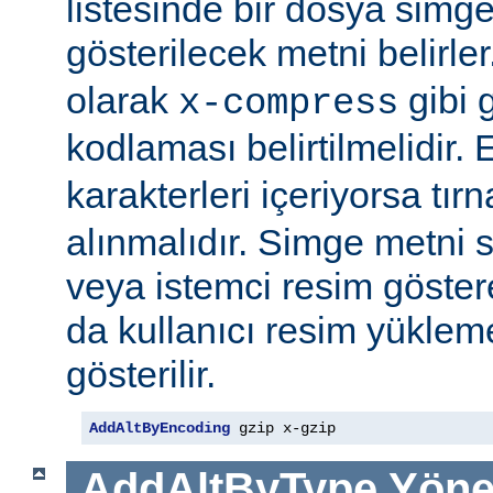
listesinde bir dosya simge
gösterilecek metni belirler
olarak
gibi g
x-compress
kodlaması belirtilmelidir.
karakterleri içeriyorsa tırn
alınmalıdır. Simge metni
veya istemci resim göster
da kullanıcı resim yüklem
gösterilir.
AddAltByEncoding
 gzip x-gzip
AddAltByType
Yöne