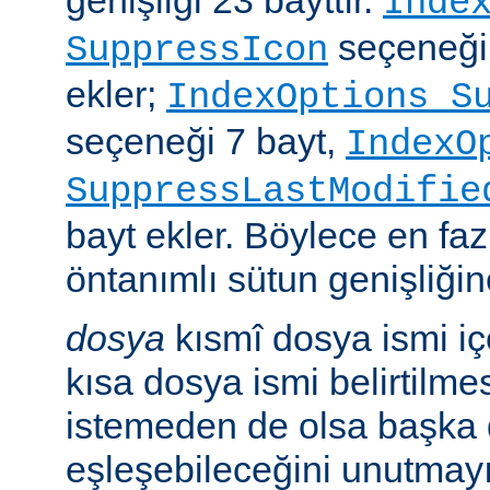
genişliği 23 bayttır.
Inde
seçeneği
SuppressIcon
ekler;
IndexOptions S
seçeneği 7 bayt,
IndexO
SuppressLastModifie
bayt ekler. Böylece en faz
öntanımlı sütun genişliğine
dosya
kısmî dosya ismi i
kısa dosya ismi belirtilm
istemeden de olsa başka 
eşleşebileceğini unutmayı