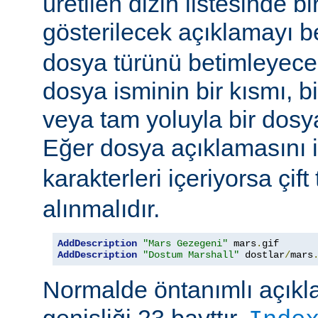
üretilen dizin listesinde bi
gösterilecek açıklamayı be
dosya türünü betimleyecek
dosya isminin bir kısmı, bi
veya tam yoluyla bir dosya i
Eğer dosya açıklamasını 
karakterleri içeriyorsa çift 
alınmalıdır.
AddDescription
"Mars Gezegeni"
 mars
.
gif 
AddDescription
"Dostum Marshall"
 dostlar
/
mars
Normalde öntanımlı açıkl