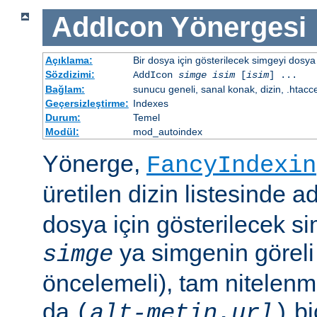
AddIcon
Yönergesi
Açıklama:
Bir dosya için gösterilecek simgeyi dosya 
Sözdizimi:
AddIcon
simge
isim
[
isim
] ...
Bağlam:
sunucu geneli, sanal konak, dizin, .htacc
Geçersizleştirme:
Indexes
Durum:
Temel
Modül:
mod_autoindex
Yönerge,
FancyIndexin
üretilen dizin listesinde a
dosya için gösterilecek sim
ya simgenin göreli
simge
öncelemeli), tam nitelenm
da
bi
(
alt-metin
,
url
)