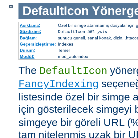
DefaultIcon
Yönerge
Açıklama:
Özel bir simge atanmamış dosyalar için gö
Sözdizimi:
DefaultIcon
URL-yolu
Bağlam:
sunucu geneli, sanal konak, dizin, .htacc
Geçersizleştirme:
Indexes
Durum:
Temel
Modül:
mod_autoindex
The
yöner
DefaultIcon
seçeneği
FancyIndexing
listesinde özel bir simge
için gösterilecek simgeyi b
simgeye bir göreli URL (
tam nitelenmiş uzak bir UR