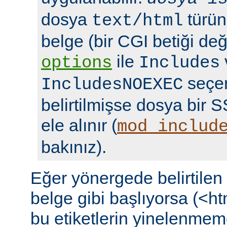
dosya
türün
text/html
belge (bir CGI betiği deği
ile
options
Includes
seçen
IncludesNOEXEC
belirtilmişse dosya bir S
ele alınır (
mod_includ
bakınız).
Eğer yönergede belirtile
belge gibi başlıyorsa (<ht
bu etiketlerin yinelenmeme