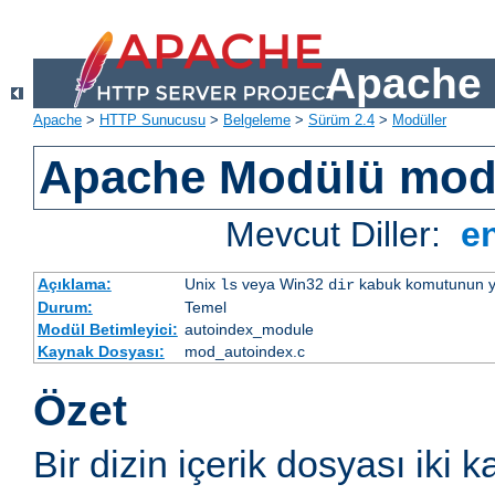
Apache 
Apache
>
HTTP Sunucusu
>
Belgeleme
>
Sürüm 2.4
>
Modüller
Apache Modülü mod
Mevcut Diller:
e
Açıklama:
Unix
veya Win32
kabuk komutunun yaptı
ls
dir
Durum:
Temel
Modül Betimleyici:
autoindex_module
Kaynak Dosyası:
mod_autoindex.c
Özet
Bir dizin içerik dosyası iki k