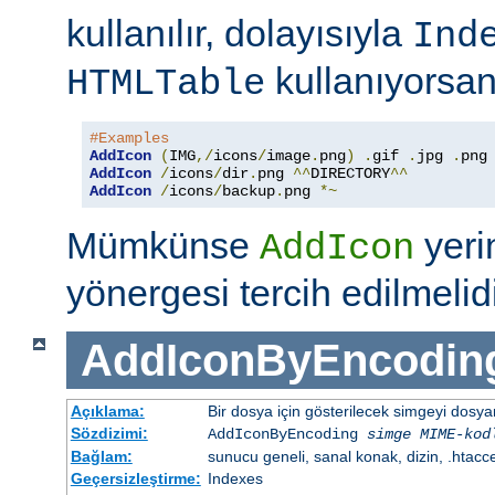
kullanılır, dolayısıyla
Ind
kullanıyorsan
HTMLTable
#Examples
AddIcon
(
IMG
,/
icons
/
image
.
png
)
.
gif 
.
jpg 
.
AddIcon
/
icons
/
dir
.
png 
^^
DIRECTORY
^^
AddIcon
/
icons
/
backup
.
png 
*~
Mümkünse
yer
AddIcon
yönergesi tercih edilmelidi
AddIconByEncodin
Açıklama:
Bir dosya için gösterilecek simgeyi dosy
Sözdizimi:
AddIconByEncoding
simge
MIME-kod
Bağlam:
sunucu geneli, sanal konak, dizin, .htacc
Geçersizleştirme:
Indexes