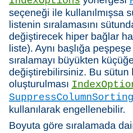
IndexOptions
seçeneği ile kullanılmışsa s
listenin sıralamasını sütun
değiştirecek hiper bağlar hali
liste). Aynı başlığa peşpeşe
sıralamayı büyükten küçüğe
değiştirebilirsiniz. Bu sütun
oluşturulması
IndexOptio
SuppressColumnSortin
kullanılarak engellenebilir.
Boyuta göre sıralamada dai