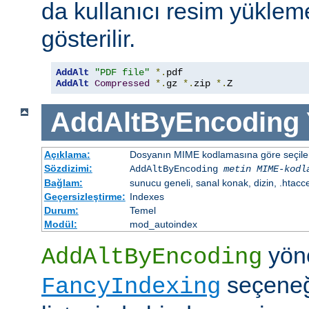
da kullanıcı resim yüklem
gösterilir.
AddAlt
"PDF file"
*.
AddAlt
Compressed
*.
gz 
*.
zip 
*.
Z
AddAltByEncoding
Açıklama:
Dosyanın MIME kodlamasına göre seçilen 
Sözdizimi:
AddAltByEncoding
metin
MIME-kodl
Bağlam:
sunucu geneli, sanal konak, dizin, .htacc
Geçersizleştirme:
Indexes
Durum:
Temel
Modül:
mod_autoindex
yöne
AddAltByEncoding
seçeneği
FancyIndexing