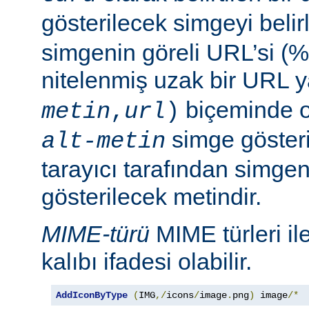
gösterilecek simgeyi belir
simgenin göreli URL’si (%
nitelenmiş uzak bir URL 
biçeminde ol
metin
,
url
)
simge göster
alt-metin
tarayıcı tarafından simge
gösterilecek metindir.
MIME-türü
MIME türleri il
kalıbı ifadesi olabilir.
AddIconByType
(
IMG
,/
icons
/
image
.
png
)
 image
/*